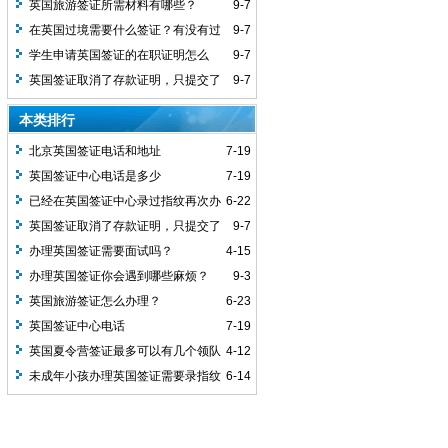
英国旅游签证所需材料有哪些？
9-7
在英国过境需要什么签证？有没有过
9-7
境签？
学生申请英国签证的在职证明怎么
9-7
做？
英国签证取消了存款证明，只提交了
9-7
工资流水可以吗
本类排行
北京英国签证电话和地址
7-19
英国签证中心电话是多少
7-19
已经在英国签证中心录过指纹再次办
6-22
理还需要录指纹吗？
英国签证取消了存款证明，只提交了
9-7
工资流水可以吗
办理英国签证需要面试吗？
4-15
办理英国签证你会遇到哪些麻烦？
9-3
英国旅游签证怎么办理？
6-23
英国签证中心电话
7-19
英国夏令营签证最多可以有几个领队
4-12
老师？
未成年小孩办理英国签证需要录指纹
6-14
吗？