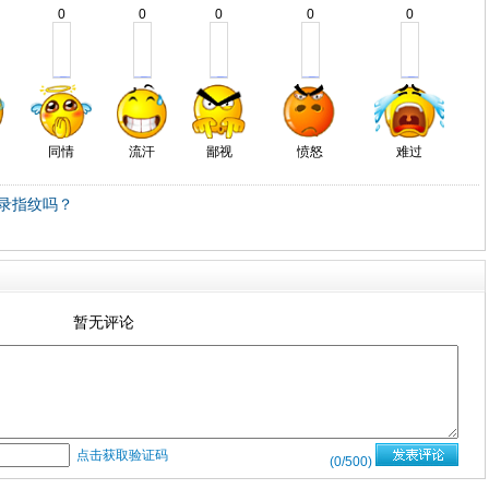
0
0
0
0
0
同情
流汗
鄙视
愤怒
难过
录指纹吗？
暂无评论
点击获取验证码
(
0
/500)